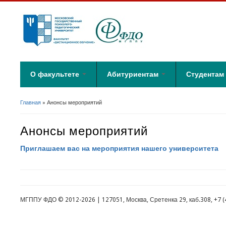
О факультете
Абитуриентам
Студентам
Факультет "Дистанционное
Бакалавриат. Психология.
Расписание
Главная
» Анонсы мероприятий
обучение"
Первое высшее
Вы здесь
Практика
образование
Структура факультета
Анонсы мероприятий
Учебный мат
Бакалавриат. Психология.
Выпускающая кафедра
Абитуриентам с
Памятка по а
Приглашаем вас на мероприятия нашего университета
инвалидностью и ОВЗ
Выпускники
Этический ко
Бакалавриат. Психология.
Доступная среда
Второе высшее
образование
МГППУ ФДО © 2012-2026 | 127051, Москва, Сретенка 29, каб.308, +7 (4
Магистратура. Психология
Подготовительная